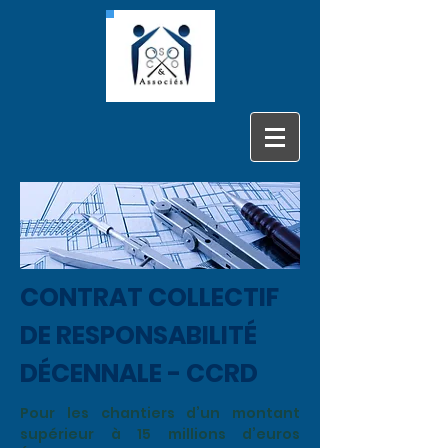
CONTRAT COLLECTIF
DE RESPONSABILITÉ
DÉCENNALE - CCRD
Pour les chantiers d’un montant
supérieur à 15 millions d’euros