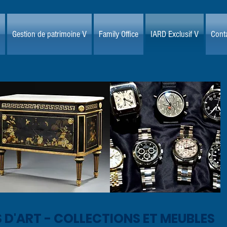
Gestion de patrimoine V
Family Office
IARD Exclusif V
Conta
D'ART - COLLECTIONS ET MEUBLES