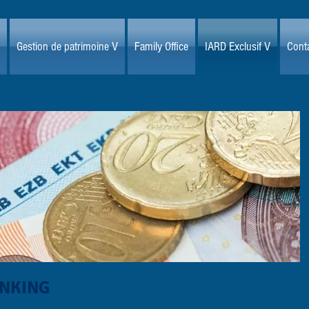
Gestion de patrimoine V
Family Office
IARD Exclusif V
Conta
ANKING