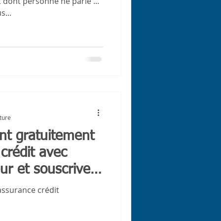
 dont personne ne parle ...
s...
ture
nt gratuitement
crédit avec
ur et souscrivez
assurance crédit