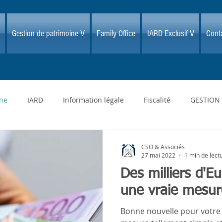
Gestion de patrimoine V
Family Office
IARD Exclusif V
Conta
gne
IARD
Information légale
Fiscalité
GESTION
CSO & Associés
27 mai 2022
1 min de lect
Des milliers d'E
une vraie mesure
Bonne nouvelle pour votre p